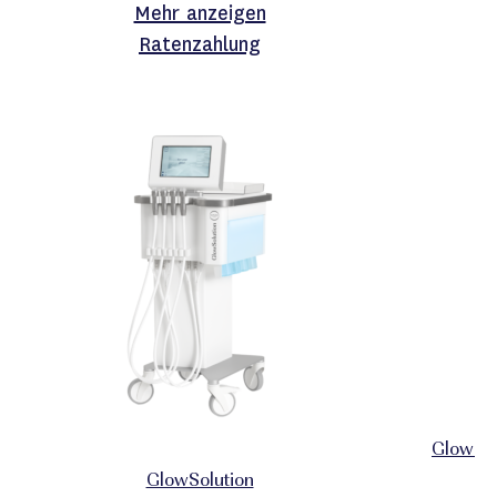
Mehr anzeigen
Ratenzahlung
GlowSol
GlowSolution