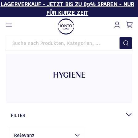
LAGERVERKAUF - JETZT BIS ZU 89% SPAREN - NUR
FÜR KURZE ZEIT
Direkt
zum
Inhalt
Startseite
Hygiene
HYGIENE
FILTER