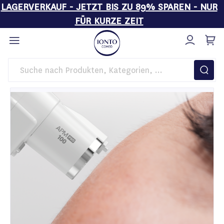
LAGERVERKAUF - JETZT BIS ZU 89% SPAREN - NUR
FÜR KURZE ZEIT
Direkt
zum
Inhalt
Startseite
Hautanalysegeräte von IONTO COMED