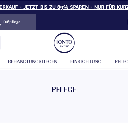
RKAUF - JETZT BIS ZU 89% SPAREN - NUR FÜR KUR
Fußpflege
BEHANDLUNGSLIEGEN
EINRICHTUNG
PFLE
PFLEGE