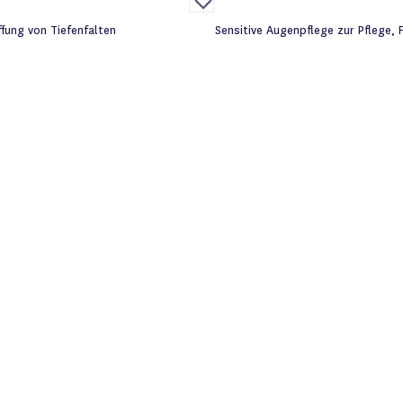
die
Wunschliste
ffung von Tiefenfalten
Sensitive Augenpflege zur Pflege,