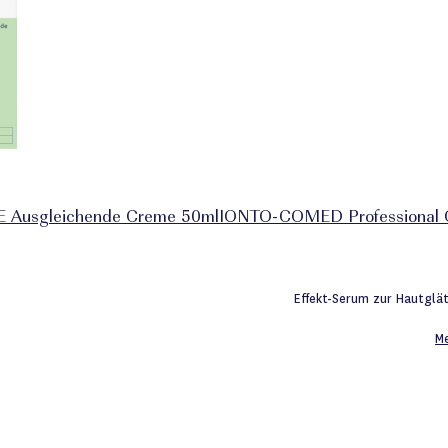
 Ausgleichende Creme 50ml
IONTO-COMED Professional 
iste
Effekt-Serum zur Hautglä
M