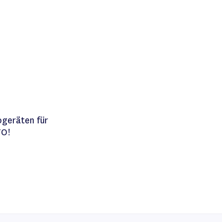
iste
ogeräten für
TO!