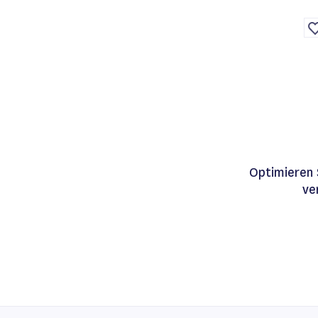
d
W
Optimieren 
ve