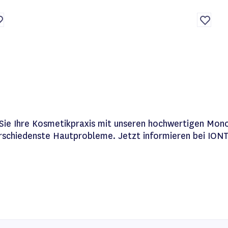
Auf
Auf
ie
die
unschliste
Wunschl
Sie Ihre Kosmetikpraxis mit unseren hochwertigen Mon
rschiedenste Hautprobleme. Jetzt informieren bei ION