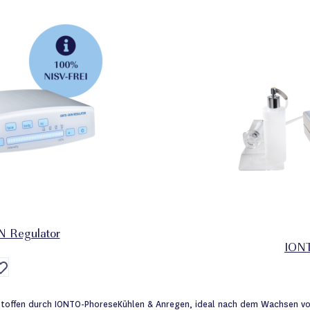
 Regulator
ION
Auf
die
Wunschliste
stoffen durch IONTO-Phorese
Kühlen & Anregen, ideal nach dem Wachsen v