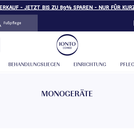
RKAUF - JETZT BIS ZU 89% SPAREN - NUR FÜR KUR
Fußpflege
BEHANDLUNGSLIEGEN
EINRICHTUNG
PFLE
MONOGERÄTE