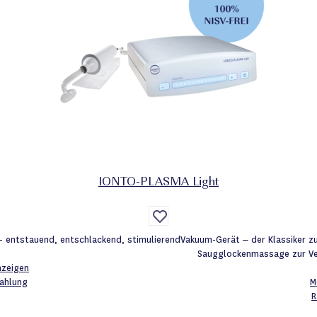
IONTO-PLASMA Light
Auf
die
Wunschliste
 entstauend, entschlackend, stimulierend
Vakuum-Gerät – der Klassiker 
Saugglockenmassage zur Ve
nzeigen
ahlung
M
R