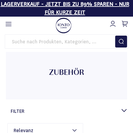
LAGERVERKAUF - JETZT BIS ZU 89% SPAREN - NUR
FÜR KURZE ZEIT
Direkt
zum
Inhalt
Startseite
Behandlungsliegen
Zubehör
ZUBEHÖR
FILTER