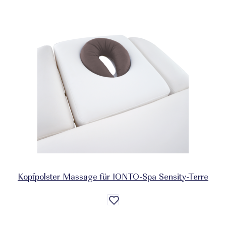
Kopfpolster Massage für IONTO-Spa Sensity-Terre
Auf
die
Wunschliste