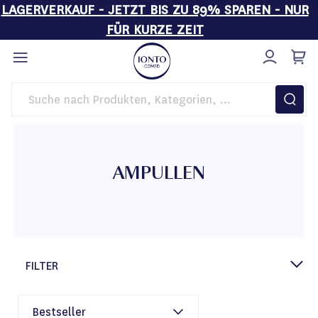
LAGERVERKAUF - JETZT BIS ZU 89% SPAREN - NUR
FÜR KURZE ZEIT
Direkt
zum
Inhalt
Startseite
Pflege
Ampullen
AMPULLEN
FILTER