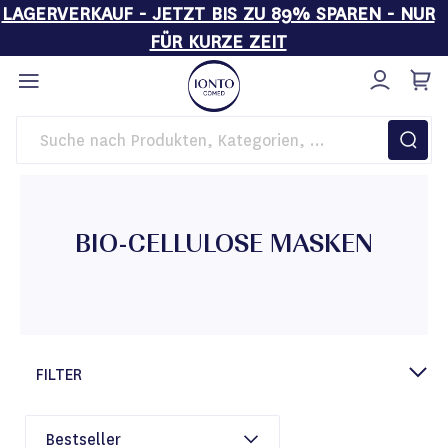
LAGERVERKAUF - JETZT BIS ZU 89% SPAREN - NUR
FÜR KURZE ZEIT
Direkt
zum
Inhalt
Startseite
Pflege
Gesichtsmasken
Bio-Cellulose Masken
BIO-CELLULOSE MASKEN
FILTER