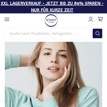
XXL LAGERVERKAUF - JETZT BIS ZU 89% SPAREN -
NUR FÜR KURZE ZEIT
Direkt
zum
Inhalt
Startseite
Wichtige Informationen zur Strahlenschutzverordnung (NiSV)