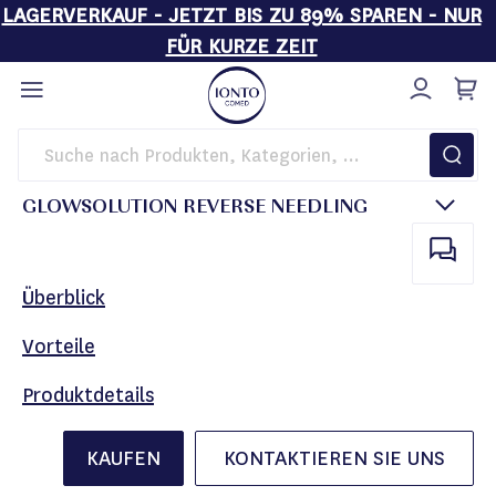
LAGERVERKAUF - JETZT BIS ZU 89% SPAREN - NUR
FÜR KURZE ZEIT
Direkt
zum
Inhalt
Startseite
Kosmetikgeräte
GlowSolution Reverse Needling
GLOWSOLUTION REVERSE NEEDLING
Überblick
Vorteile
Produktdetails
KAUFEN
KONTAKTIEREN SIE UNS