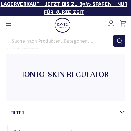
LAGERVERKAUF - JETZT BIS ZU 89% SPAREN - NUR
FÜR KURZE ZEIT
Direkt
zum
Inhalt
Startseite
Kosmetikgeräte
BASIC LINE
Zubehör
IONTO-SKIN REGULATOR
IONTO-SKIN REGULATOR
FILTER