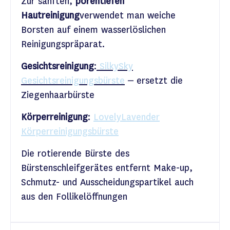
Zur sanften,
porentiefen
Hautreinigung
verwendet man weiche
Borsten auf einem wasserlöslichen
Reinigungspräparat.
Gesichtsreinigung
:
SilkySky
Gesichtsreinigungsbürste
– ersetzt die
Ziegenhaarbürste
Körperreinigung
:
LovelyLavender
Körperreinigungsbürste
Die rotierende Bürste des
Bürstenschleifgerätes entfernt Make-up,
Schmutz- und Ausscheidungspartikel auch
aus den Follikelöffnungen