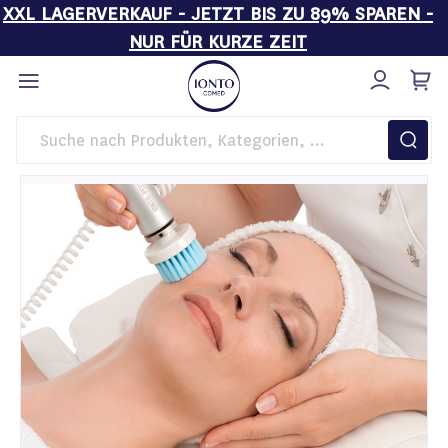
XXL LAGERVERKAUF - JETZT BIS ZU 89% SPAREN -
NUR FÜR KURZE ZEIT
Direkt
zum
Inhalt
Startseite
Peelinggeräte von IONTO-COMED