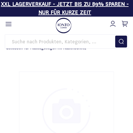
XXL LAGERVERKAUF - JETZT BIS ZU 89% SPAREN -
NUR FÜR KURZE ZEIT
Direkt
zum
Inhalt
Startseite
Behandlungsliegen
Zubehör
Gelkissen für Massageliegen m. Nasenschlitz