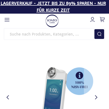
LAGERVERKAUF - JETZT BIS ZU 89% SPAREN - NUR
FÜR KURZE ZEIT
Direkt
zum
Inhalt
Startseite
Kosmetikgeräte
IONTO-SCOPE APM Pro 100