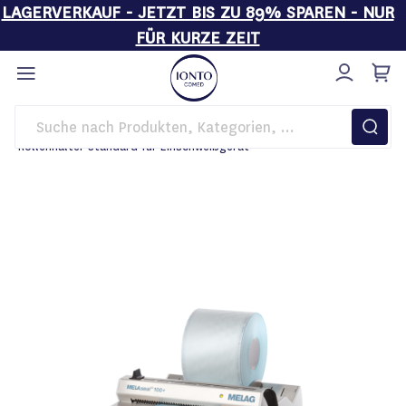
LAGERVERKAUF - JETZT BIS ZU 89% SPAREN - NUR
FÜR KURZE ZEIT
Direkt
zum
Inhalt
Startseite
Hygiene
Rollenhalter Standard für Einschweißgerät