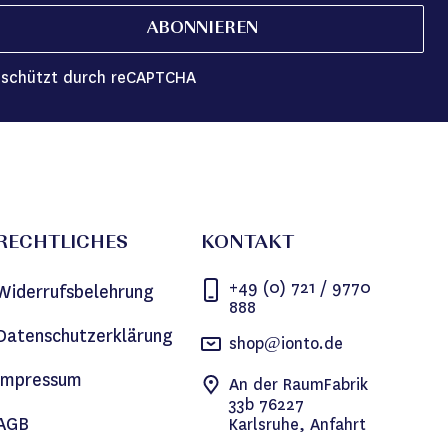
ABONNIEREN
schützt durch reCAPTCHA
RECHTLICHES
KONTAKT
+49 (0) 721 / 9770
Widerrufsbelehrung
888
Datenschutzerklärung
shop@ionto.de
Impressum
An der RaumFabrik
33b 76227
AGB
Karlsruhe, Anfahrt