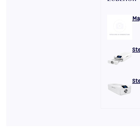
Ma
St
St