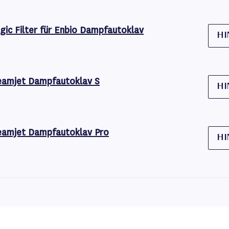
gic Filter für Enbio Dampfautoklav
HI
eamjet Dampfautoklav S
HI
eamjet Dampfautoklav Pro
HI