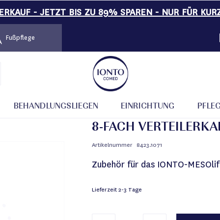
RKAUF - JETZT BIS ZU 89% SPAREN - NUR FÜR KUR
Fußpflege
SOlift
BEHANDLUNGSLIEGEN
EINRICHTUNG
PFLE
8-FACH VERTEILERKA
Artikelnummer
8423.1071
Zubehör für das IONTO-MESOlif
Lieferzeit
2-3 Tage