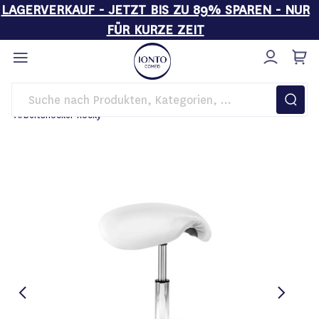
LAGERVERKAUF - JETZT BIS ZU 89% SPAREN - NUR
FÜR KURZE ZEIT
Direkt
zum
Inhalt
Startseite
Einrichtung
Arbeitsstühle
Arbeitshocker Rocky