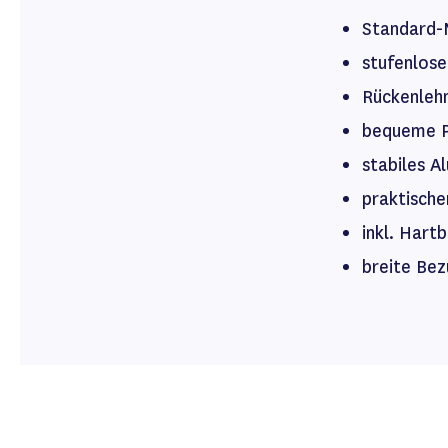
Standard-
stufenlose
Rückenlehn
bequeme P
stabiles A
praktische
inkl. Hart
breite Bez