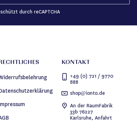
schützt durch reCAPTCHA
RECHTLICHES
KONTAKT
+49 (0) 721 / 9770
Widerrufsbelehrung
888
Datenschutzerklärung
shop@ionto.de
Impressum
An der RaumFabrik
33b 76227
AGB
Karlsruhe, Anfahrt