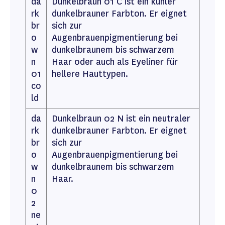
da
Dunkelbraun 01 C ist ein kühler
rk
dunkelbrauner Farbton. Er eignet
br
sich zur
o
Augenbrauenpigmentierung bei
w
dunkelbraunem bis schwarzem
n
Haar oder auch als Eyeliner für
01
hellere Hauttypen.
co
ld
da
Dunkelbraun 02 N ist ein neutraler
rk
dunkelbrauner Farbton. Er eignet
br
sich zur
o
Augenbrauenpigmentierung bei
w
dunkelbraunem bis schwarzem
n
Haar.
0
2
ne