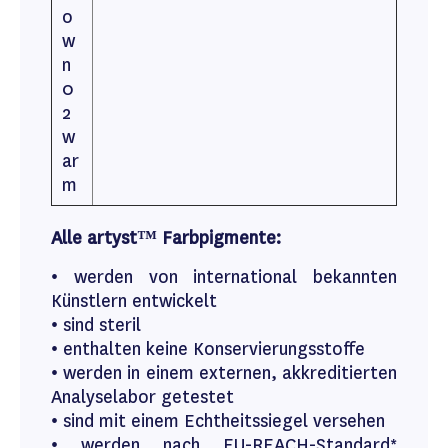
o
w
n
0
2
w
ar
m
Alle artyst™ Farbpigmente:
• werden von international bekannten
Künstlern entwickelt
• sind steril
• enthalten keine Konservierungsstoffe
• werden in einem externen, akkreditierten
Analyselabor getestet
• sind mit einem Echtheitssiegel versehen
• werden nach EU-REACH-Standard*