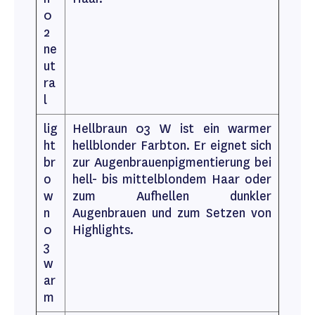
0
2
ne
ut
ra
l
lig
Hellbraun 03 W ist ein warmer
ht
hellblonder Farbton. Er eignet sich
br
zur Augenbrauenpigmentierung bei
o
hell- bis mittelblondem Haar oder
w
zum Aufhellen dunkler
n
Augenbrauen und zum Setzen von
0
Highlights.
3
w
ar
m