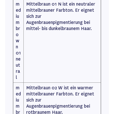
m
Mittelbraun 01 N ist ein neutraler
ed
mittelbrauner Farbton. Er eignet
iu
sich zur
m
Augenbrauenpigmentierung bei
br
mittel- bis dunkelbraunem Haar.
o
w
n
01
ne
ut
ra
l
m
Mittelbraun 02 W ist ein warmer
ed
mittelbrauner Farbton. Er eignet
iu
sich zur
m
Augenbrauenpigmentierung bei
br
rotbraunem Haar.