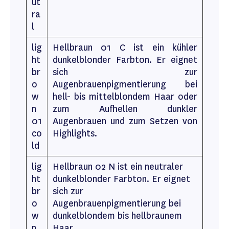
ut
ra
l
lig
Hellbraun 01 C ist ein kühler
ht
dunkelblonder Farbton. Er eignet
br
sich zur
o
Augenbrauenpigmentierung bei
w
hell- bis mittelblondem Haar oder
n
zum Aufhellen dunkler
01
Augenbrauen und zum Setzen von
co
Highlights.
ld
lig
Hellbraun 02 N ist ein neutraler
ht
dunkelblonder Farbton. Er eignet
br
sich zur
o
Augenbrauenpigmentierung bei
w
dunkelblondem bis hellbraunem
n
Haar.