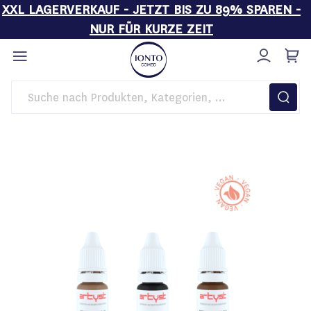
XXL LAGERVERKAUF - JETZT BIS ZU 89% SPAREN -
NUR FÜR KURZE ZEIT
Direkt
zum
Inhalt
Startseite
PMU
artyst™ Augenbrauen-Pigmente