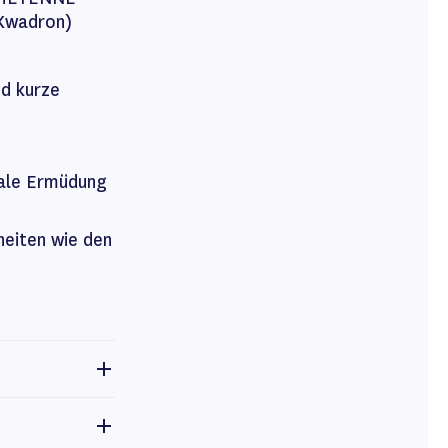
 Kwadron)
d kurze
male Ermüdung
heiten wie den