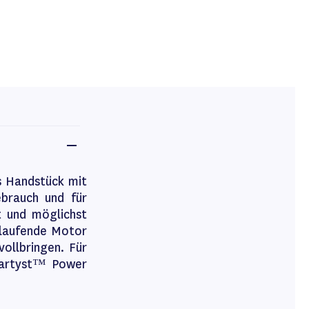
s Handstück mit
ebrauch und für
t und möglichst
 laufende Motor
vollbringen. Für
 artyst™ Power
.