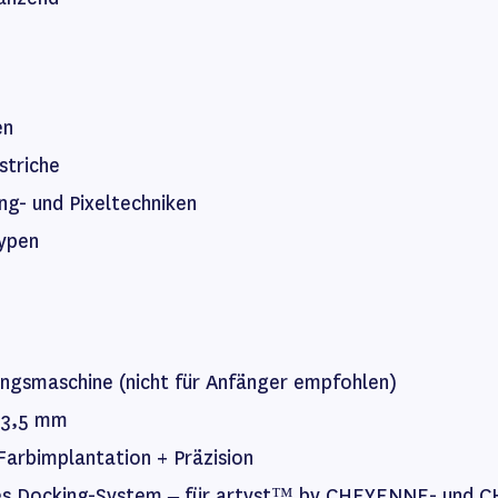
en
striche
ng- und Pixeltechniken
typen
ungsmaschine (nicht für Anfänger empfohlen)
: 3,5 mm
Farbimplantation + Präzision
les Docking-System – für artyst™ by CHEYENNE- und