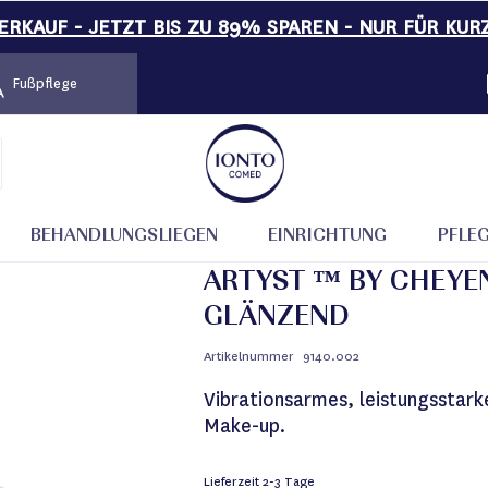
RKAUF - JETZT BIS ZU 89% SPAREN - NUR FÜR KUR
Fußpflege
änzend
BEHANDLUNGSLIEGEN
EINRICHTUNG
PFLE
ARTYST ™ BY CHEYE
GLÄNZEND
Artikelnummer
9140.002
Vibrationsarmes, leistungsstar
Make-up.
Lieferzeit
2-3 Tage