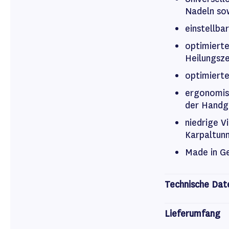
Nadeln so
einstellb
optimiert
Heilungsz
optimierte
ergonomis
der Handg
niedrige V
Karpaltun
Made in 
Technische Dat
Lieferumfang