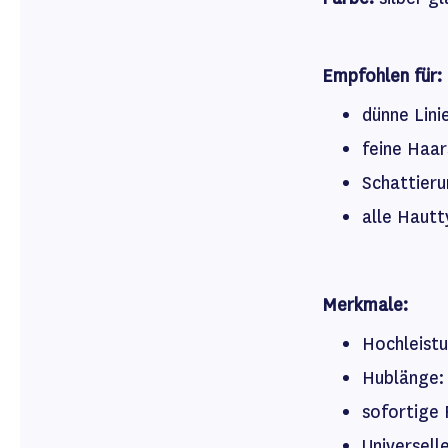
Empfohlen für:
dünne Lini
feine Haar
Schattieru
alle Haut
Merkmale:
Hochleist
Hublänge
sofortige 
Universel