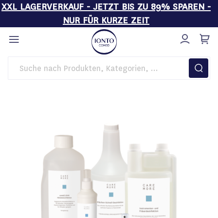
XXL LAGERVERKAUF - JETZT BIS ZU 89% SPAREN -
NUR FÜR KURZE ZEIT
Direkt
zum
Inhalt
Startseite
Hygiene
Hygiene-Sets
Basic Hygiene-Set