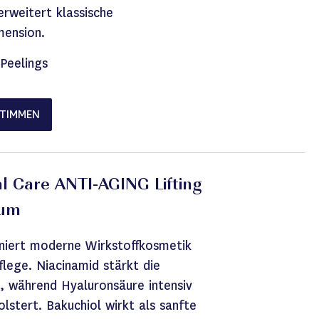
rweitert klassische
mension.
Peelings
STIMMEN
l Care ANTI-AGING Lifting
rum
niert moderne Wirkstoffkosmetik
flege. Niacinamid stärkt die
t, während Hyaluronsäure intensiv
olstert. Bakuchiol wirkt als sanfte