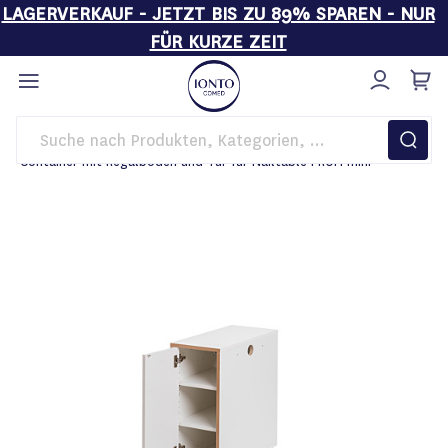
LAGERVERKAUF - JETZT BIS ZU 89% SPAREN - NUR
FÜR KURZE ZEIT
Direkt
zum
Inhalt
Startseite
Sale
Container mit Regalböden und Tür für Nailtable PROFI mini