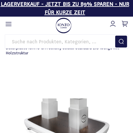
LAGERVERKAUF - JETZT BIS ZU 89% SPAREN - NUR
FÜR KURZE ZEIT
Direkt
zum
Inhalt
Startseite
Behandlungsliegen
Zubehör
Dekorplatte IONTO-SPA Sensity Sockel Standard 2.0 Wenge mit
Holzstruktur