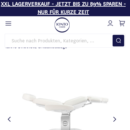
XXL LAGERVERKAUF - JETZT BIS ZU 89% SPAREN -
NUR FÜR KURZE ZEIT
Direkt
zum
Inhalt
Startseite
Behandlungsliegen
IONTO-DYNAMOVE C1 Kosmetikliege