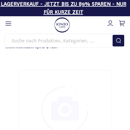
LAGERVERKAUF - JETZT BIS ZU 89% SPAREN - NUR
FÜR KURZE ZEIT
Direkt
zum
Inhalt
Startseite
Kosmetikgeräte
BASIC LINE
Zubehör
Elektrodenkabel Spiral 4-fach