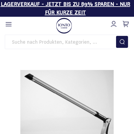
LAGERVERKAUF - JETZT BIS ZU 89% SPAREN - NUR
FÜR KURZE ZEIT
Direkt
zum
Inhalt
Startseite
Sale
Ersatzleuchte