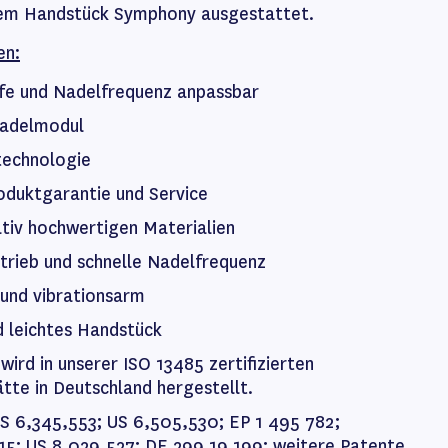
 dem Handstück Symphony ausgestattet.
en:
efe und Nadelfrequenz anpassbar
Nadelmodul
technologie
oduktgarantie und Service
ativ hochwertigen Materialien
trieb und schnelle Nadelfrequenz
und vibrationsarm
d leichtes Handstück
wird in unserer ISO 13485 zertifizierten
tte in Deutschland hergestellt.
S 6,345,553; US 6,505,530; EP 1 495 782;
15; US 8,029,527; DE 299 19 199; weitere Patente