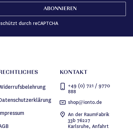
ABONNIEREN
schützt durch reCAPTCHA
RECHTLICHES
KONTAKT
+49 (0) 721 / 9770
Widerrufsbelehrung
888
Datenschutzerklärung
shop@ionto.de
Impressum
An der RaumFabrik
33b 76227
AGB
Karlsruhe, Anfahrt