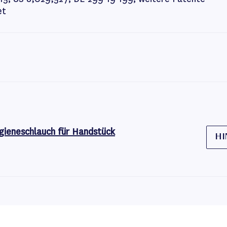
et
gieneschlauch für Handstück
HI