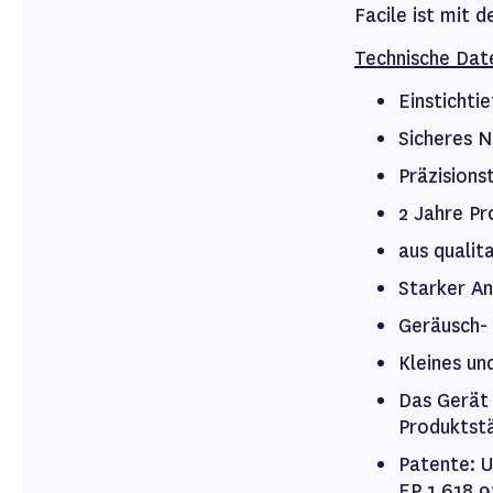
Facile ist mit
Technische Dat
Einstichti
Sicheres 
Präzisions
2 Jahre Pr
aus qualit
Starker An
Geräusch- 
Kleines un
Das Gerät 
Produktstä
Patente: U
EP 1 618 9