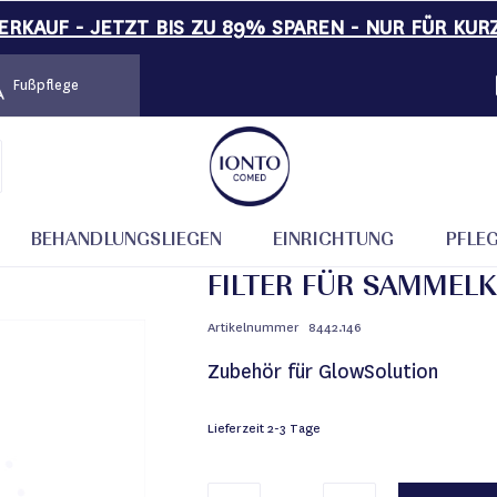
RKAUF - JETZT BIS ZU 89% SPAREN - NUR FÜR KUR
Fußpflege
lution)
BEHANDLUNGSLIEGEN
EINRICHTUNG
PFLE
FILTER FÜR SAMMEL
Artikelnummer
8442.146
Zubehör für GlowSolution
Lieferzeit
2-3 Tage