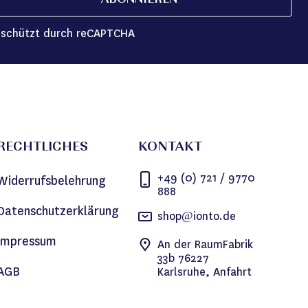
ABONNIEREN
schützt durch reCAPTCHA
RECHTLICHES
KONTAKT
+49 (0) 721 / 9770
Widerrufsbelehrung
888
Datenschutzerklärung
shop@ionto.de
Impressum
An der RaumFabrik
33b 76227
AGB
Karlsruhe, Anfahrt