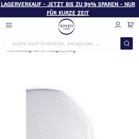
LAGERVERKAUF - JETZT BIS ZU 89% SPAREN - NUR
FÜR KURZE ZEIT
Direkt
zum
Inhalt
Startseite
Behandlungsliegen
Frotteebezug IONTO A1 Liege, 5-teilig