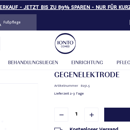
RKAUF - JETZT BIS ZU 89% SPAREN - NUR FÜR KUR
Fußpflege
elektrode
BEHANDLUNGSLIEGEN
EINRICHTUNG
PFLE
GEGENELEKTRODE
Artikelnummer
8251.5
Lieferzeit
2-3 Tage
Kostenloser Versand