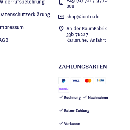
+49 (0) 721 / 9770
Widerrufsbelehrung
888
Datenschutzerklärung
shop@ionto.de
Impressum
An der RaumFabrik
33b 76227
AGB
Karlsruhe, Anfahrt
ZAHLUNGSARTEN
Rechnung
Nachnahme
Raten-Zahlung
Vorkasse