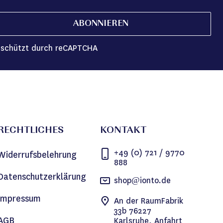
ABONNIEREN
schützt durch reCAPTCHA
RECHTLICHES
KONTAKT
+49 (0) 721 / 9770
Widerrufsbelehrung
888
Datenschutzerklärung
shop@ionto.de
Impressum
An der RaumFabrik
33b 76227
AGB
Karlsruhe, Anfahrt