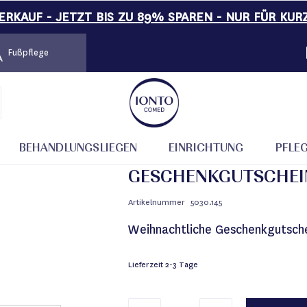
RKAUF - JETZT BIS ZU 89% SPAREN - NUR FÜR KUR
Fußpflege
gutschein Merry & Bright
BEHANDLUNGSLIEGEN
EINRICHTUNG
PFLE
GESCHENKGUTSCHEI
Artikelnummer
5030.145
Weihnachtliche Geschenkgutschei
Lieferzeit
2-3 Tage