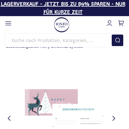
LAGERVERKAUF - JETZT BIS ZU 89% SPAREN - NUR
FÜR KURZE ZEIT
Direkt
zum
Inhalt
Startseite
Sale
Weihnachtsartikel IONTO-COMED
Geschenkutgschein Merry Christmas 25 Stck.