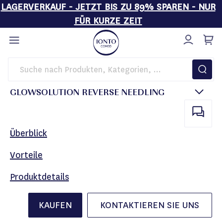
LAGERVERKAUF - JETZT BIS ZU 89% SPAREN - NUR
FÜR KURZE ZEIT
Direkt
zum
Inhalt
Startseite
Kosmetikgeräte
GlowSolution Reverse Needling
GLOWSOLUTION REVERSE NEEDLING
Überblick
Vorteile
Produktdetails
KAUFEN
KONTAKTIEREN SIE UNS