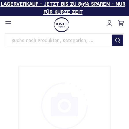
LAGERVERKAUF - JETZT BIS ZU 89% SPAREN - NUR
FÜR KURZE ZEIT
Direkt
zum
Inhalt
Startseite
Kosmetikgeräte
GlowSolution Starter-Set