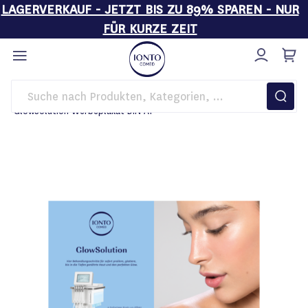
LAGERVERKAUF - JETZT BIS ZU 89% SPAREN - NUR
FÜR KURZE ZEIT
Direkt
zum
Inhalt
Startseite
Kosmetikgeräte
GlowSolution Werbeplakat DIN A1