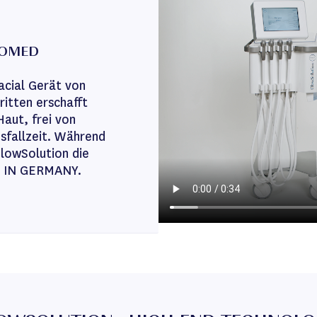
-COMED
acial Gerät von
itten erschafft
Haut, frei von
sfallzeit. Während
lowSolution die
E IN GERMANY.