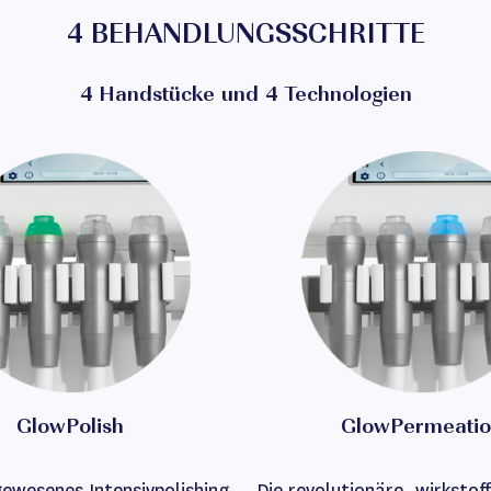
4 BEHANDLUNGSSCHRITTE
4 Handstücke und 4 Technologien
GlowPolish
GlowPermeatio
gewesenes Intensivpolishing
Die revolutionäre, wirkstof