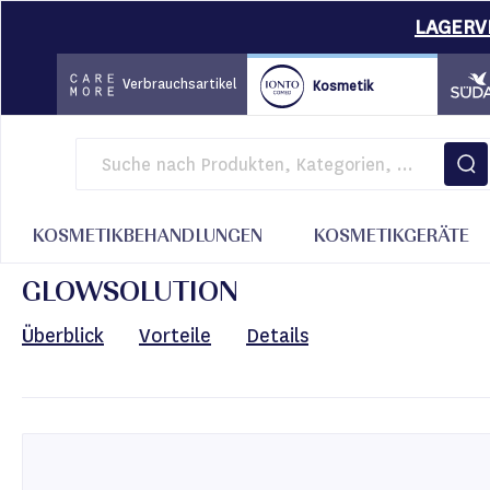
LAGERVE
Direkt
zum
Verbrauchsartikel
Kosmetik
Inhalt
Startseite
Kosmetikgeräte
GlowSolution
KOSMETIKBEHANDLUNGEN
KOSMETIKGERÄTE
GLOWSOLUTION
Überblick
Vorteile
Details