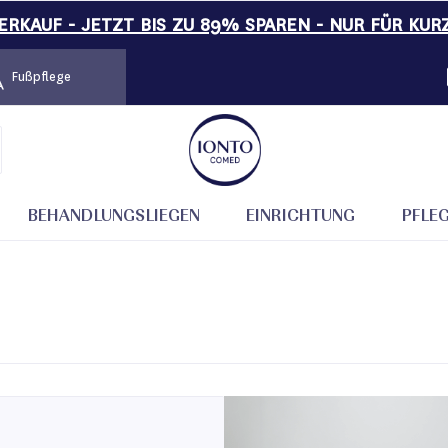
RKAUF - JETZT BIS ZU 89% SPAREN - NUR FÜR KUR
Fußpflege
BEHANDLUNGSLIEGEN
EINRICHTUNG
PFLE