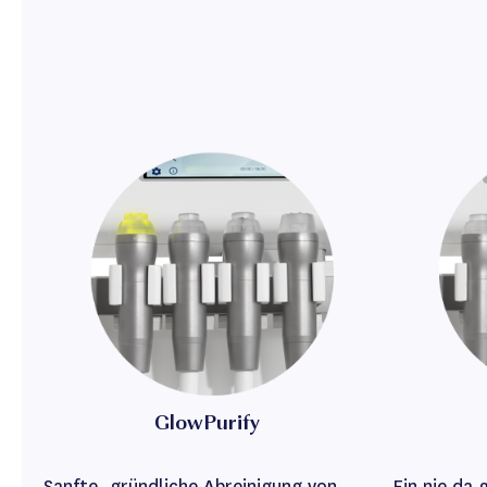
GlowPurify
Sanfte, gründliche Abreinigung von
Ein nie da 