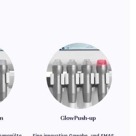
n
GlowPush-up
fumspülte
Eine innovative Gewebe- und SMAS-