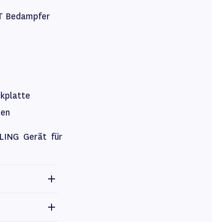
T Bedampfer
ckplatte
men
DLING Gerät für