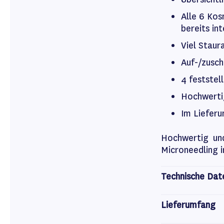
Alle 6 Ko
bereits int
Viel Staur
Auf-/zusch
4 feststel
Hochwertig
Im Liefer
Hochwertig und
Microneedling i
Technische Dat
Lieferumfang