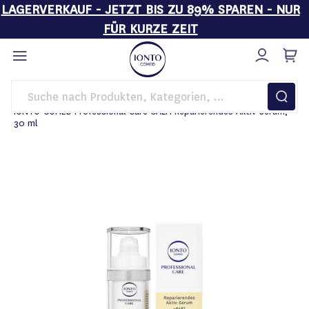
LAGERVERKAUF - JETZT BIS ZU 89% SPAREN - NUR
FÜR KURZE ZEIT
Direkt
zum
Inhalt
Startseite
Pflege
IONTO-COMED Professional Care CALM Reparierendes Aktiv-Serum,
30 ml