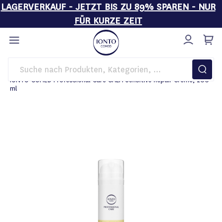
LAGERVERKAUF - JETZT BIS ZU 89% SPAREN - NUR
FÜR KURZE ZEIT
Direkt
zum
Inhalt
Startseite
Pflege
IONTO-COMED Professional Care CALM Sensitive Repair-Creme, 200
ml