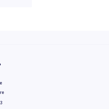
%
re
re
≤3