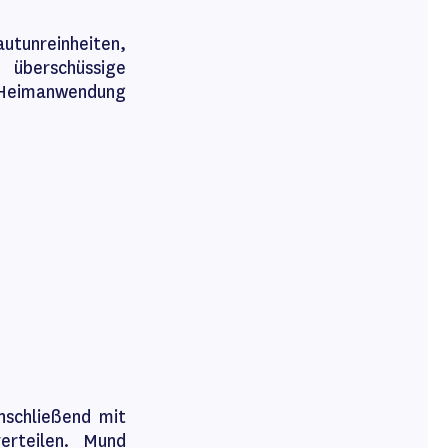
utunreinheiten,
rschüssige
r Heimanwendung
nschließend mit
erteilen. Mund