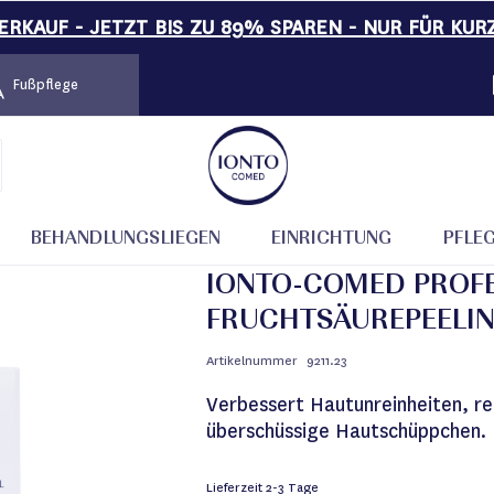
RKAUF - JETZT BIS ZU 89% SPAREN - NUR FÜR KUR
Fußpflege
uchtsäurepeeling 5% 30 ml VK
BEHANDLUNGSLIEGEN
EINRICHTUNG
PFLE
IONTO-COMED PROFE
FRUCHTSÄUREPEELIN
Artikelnummer
9211.23
Verbessert Hautunreinheiten, red
überschüssige Hautschüppchen.
Lieferzeit
2-3 Tage