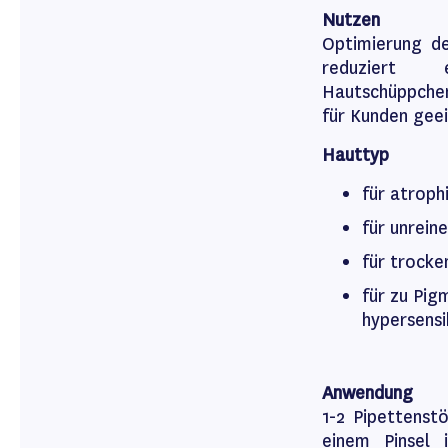
Nutzen
Optimierung de
reduziert
Hautschüppchen
für Kunden gee
Hauttyp
für atroph
für unrein
für trocke
für zu Pig
hypersensi
Anwendung
1-2 Pipettenst
einem Pinsel 