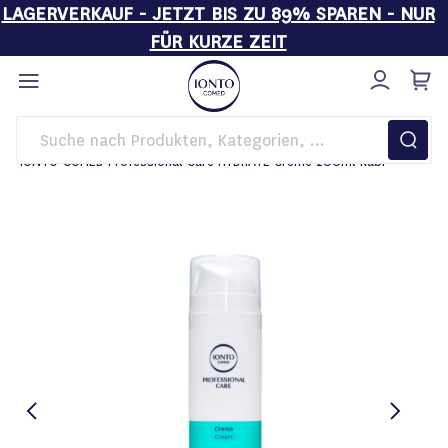
LAGERVERKAUF - JETZT BIS ZU 89% SPAREN - NUR
FÜR KURZE ZEIT
Direkt
zum
Inhalt
Startseite
Pflege
IONTO-COMED Professional Care HYDRATE Creme 200ml Kabi