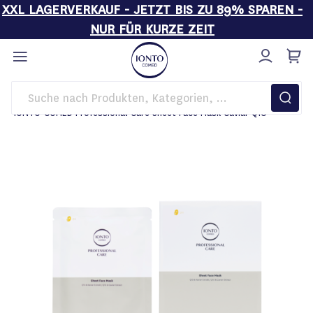
XXL LAGERVERKAUF - JETZT BIS ZU 89% SPAREN -
NUR FÜR KURZE ZEIT
Direkt
zum
Inhalt
Startseite
Pflege
Gesichtsmasken
IONTO-COMED Professional Care Sheet Face Mask Caviar Q10