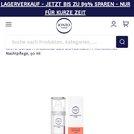
LAGERVERKAUF - JETZT BIS ZU 89% SPAREN - NUR
FÜR KURZE ZEIT
Direkt
zum
Inhalt
Startseite
Pflege
IONTO-COMED Professional Care SKIN LONGEVITY Verfeinernde
Nachtpflege, 50 ml