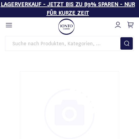
LAGERVERKAUF - JETZT BIS ZU 89% SPAREN - NUR
FÜR KURZE ZEIT
Direkt
zum
Inhalt
Startseite
IONTO GALVANO SL