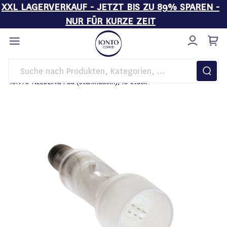
XXL LAGERVERKAUF - JETZT BIS ZU 89% SPAREN -
NUR FÜR KURZE ZEIT
Direkt
zum
Inhalt
Startseite
Kosmetikgeräte
IONTO-NEEDLING Pad (Stahlnadeln), 10 Stück