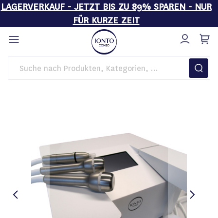
LAGERVERKAUF - JETZT BIS ZU 89% SPAREN - NUR
FÜR KURZE ZEIT
Direkt
zum
Inhalt
Startseite
Kosmetikgeräte
IONTO-SKIN ABRASION Sono X