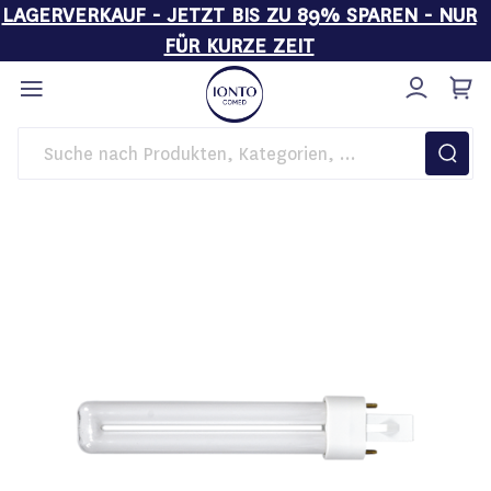
LAGERVERKAUF - JETZT BIS ZU 89% SPAREN - NUR
FÜR KURZE ZEIT
Direkt
zum
Inhalt
Startseite
Einrichtung
Kaltlichtröhre 9 Watt