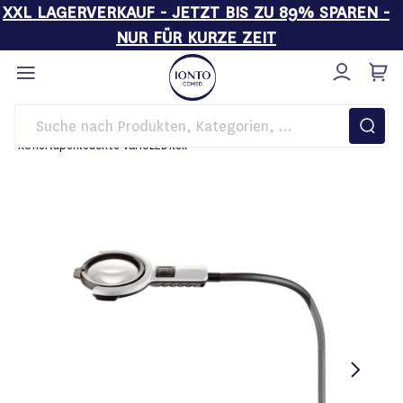
XXL LAGERVERKAUF - JETZT BIS ZU 89% SPAREN -
NUR FÜR KURZE ZEIT
Direkt
zum
Inhalt
Startseite
Einrichtung
Lupenleuchten
Kofferlupenleuchte varioLEDflex